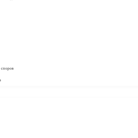
 споров
в