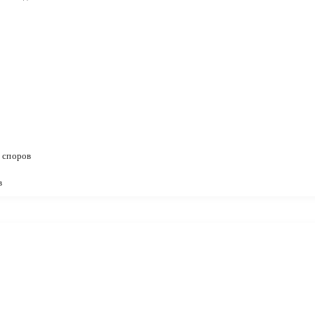
 споров
в