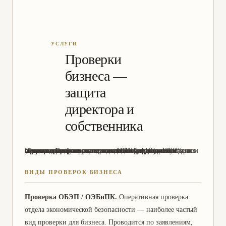
Проверки
бизнеса —
защита
директора и
собственника
Проверка бизнеса со стороны ОБЭП, ФНС, Следственного комитета или ФСБ — критическая ситуация, требующая немедленного подключения адвоката. Неправильное поведение директора на первом допросе, неверная реакция на выемку документов или обыск в офисе определяют исход всего дела. В 80% случаев грамотное юридическое сопровождение с первого дня проверки позволяет избежать возбуждения уголовного дела.
ВИДЫ ПРОВЕРОК БИЗНЕСА
Проверка ОБЭП / ОЭБиПК.
Оперативная проверка
отдела экономической безопасности — наиболее частый
вид проверки для бизнеса. Проводится по заявлениям,