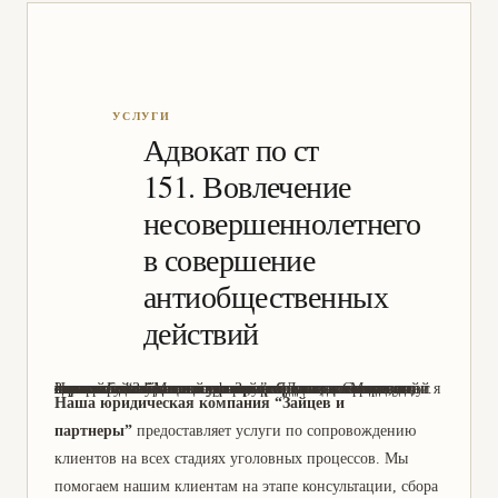
Адвокат по ст
151. Вовлечение
несовершеннолетнего
в совершение
антиобщественных
действий
Здравствуйте! Меня зовут Зайцев Даниил Сергеевич, и я являюсь адвокатом по уголовным делам в юридической компании “Зайцев и партнеры”. Я имею многолетний опыт работы в данной сфере, что позволяет мне гарантировать высокое качество предоставляемых услуг. Наша компания специализируется на защите прав и интересов клиентов в уголовных делах, и мы всегда стремимся найти оптимальное решение для каждого случая. Если у вас возникли проблемы с законом, не стесняйтесь обращаться к нам за помощью. Мы всегда готовы помочь!
Наша юридическая компания “Зайцев и
партнеры”
предоставляет услуги по сопровождению
клиентов на всех стадиях уголовных процессов. Мы
помогаем нашим клиентам на этапе консультации, сбора