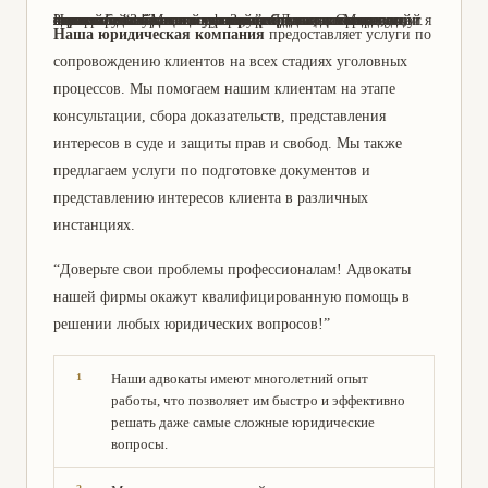
Здравствуйте! Меня зовут Зайцев Даниил Сергеевич, и я являюсь адвокатом по уголовным делам в юридической компании “Зайцев и партнеры”. Я имею многолетний опыт работы в данной сфере, что позволяет мне гарантировать высокое качество предоставляемых услуг. Наша компания специализируется на защите прав и интересов клиентов в уголовных делах, и мы всегда стремимся найти оптимальное решение для каждого случая. Если у вас возникли проблемы с законом, не стесняйтесь обращаться к нам за помощью. Мы всегда готовы помочь!
Наша юридическая компания
предоставляет услуги по
сопровождению клиентов на всех стадиях уголовных
процессов. Мы помогаем нашим клиентам на этапе
консультации, сбора доказательств, представления
интересов в суде и защиты прав и свобод. Мы также
предлагаем услуги по подготовке документов и
представлению интересов клиента в различных
инстанциях.
“Доверьте свои проблемы профессионалам! Адвокаты
нашей фирмы окажут квалифицированную помощь в
решении любых юридических вопросов!”
Наши адвокаты имеют многолетний опыт
работы, что позволяет им быстро и эффективно
решать даже самые сложные юридические
вопросы.