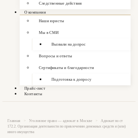
Следственные действия
О компании
Наши юристы
Мы в СМИ
Вызвали на допрос
Вопросы и ответы
Сертификаты и благодарности
Подготовка к допросу
Прайс-лист
Контакты
Главная
>
Уголовное право — адвокат в Москве
>
Адвокат по ст
172.2. Организация деятельности по привлечению денежных средств и (или)
иного имущества