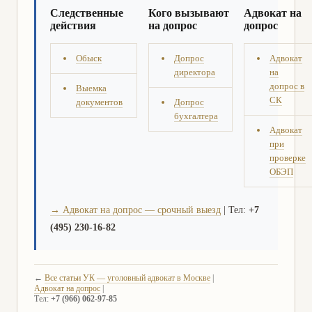
Следственные
Кого вызывают
Адвокат на
действия
на допрос
допрос
Обыск
Допрос
Адвокат
директора
на
допрос в
Выемка
СК
документов
Допрос
бухгалтера
Адвокат
при
проверке
ОБЭП
→ Адвокат на допрос — срочный выезд
| Тел:
+7
(495) 230-16-82
←
Все статьи УК — уголовный адвокат в Москве
|
Адвокат на допрос
|
Тел:
+7 (966) 062-97-85