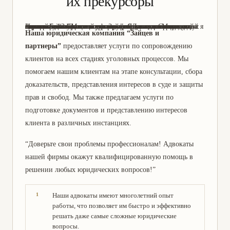
их прекурсоры
Здравствуйте! Меня зовут Зайцев Даниил Сергеевич, и я являюсь адвокатом по уголовным делам в юридической компании “Зайцев и партнеры”. Я имею многолетний опыт работы в данной сфере, что позволяет мне гарантировать высокое качество предоставляемых услуг. Наша компания специализируется на защите прав и интересов клиентов в уголовных делах, и мы всегда стремимся найти оптимальное решение для каждого случая. Если у вас возникли проблемы с законом, не стесняйтесь обращаться к нам за помощью. Мы всегда готовы помочь!
Наша юридическая компания “Зайцев и
партнеры”
предоставляет услуги по сопровождению
клиентов на всех стадиях уголовных процессов. Мы
помогаем нашим клиентам на этапе консультации, сбора
доказательств, представления интересов в суде и защиты
прав и свобод. Мы также предлагаем услуги по
подготовке документов и представлению интересов
клиента в различных инстанциях.
“Доверьте свои проблемы профессионалам! Адвокаты
нашей фирмы окажут квалифицированную помощь в
решении любых юридических вопросов!”
Наши адвокаты имеют многолетний опыт
работы, что позволяет им быстро и эффективно
решать даже самые сложные юридические
вопросы.