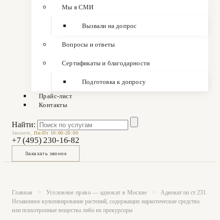
Мы в СМИ
Вызвали на допрос
Вопросы и ответы
Сертификаты и благодарности
Подготовка к допросу
Прайс-лист
Контакты
Найти:
Звоните,
Пн-Пт 10:00-20:00
+7 (495) 230-16-82
Заказать звонок
Главная
>
Уголовное право — адвокат в Москве
>
Адвокат по ст 231.
Незаконное культивирование растений, содержащих наркотические средства
или психотропные вещества либо их прекурсоры