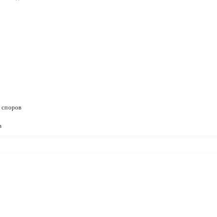
 споров
в