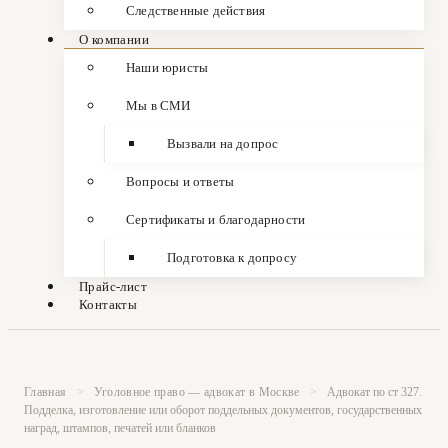
Следственные действия
О компании
Наши юристы
Мы в СМИ
Вызвали на допрос
Вопросы и ответы
Сертификаты и благодарности
Подготовка к допросу
Прайс-лист
Контакты
Главная
>
Уголовное право — адвокат в Москве
>
Адвокат по ст 327.
Подделка, изготовление или оборот поддельных документов, государственных
наград, штампов, печатей или бланков