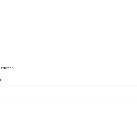
 споров
в