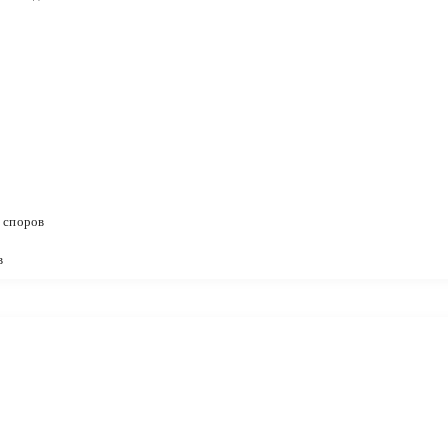
 споров
в