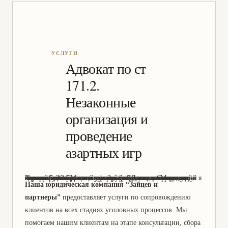
Адвокат по ст
171.2.
Незаконные
организация и
проведение
азартных игр
Здравствуйте! Меня зовут Зайцев Даниил Сергеевич, и я являюсь адвокатом по уголовным делам в юридической компании “Зайцев и партнеры”. Я имею многолетний опыт работы в данной сфере, что позволяет мне гарантировать высокое качество предоставляемых услуг. Наша компания специализируется на защите прав и интересов клиентов в уголовных делах, и мы всегда стремимся найти оптимальное решение для каждого случая. Если у вас возникли проблемы с законом, не стесняйтесь обращаться к нам за помощью. Мы всегда готовы помочь!
Наша юридическая компания “Зайцев и
партнеры”
предоставляет услуги по сопровождению
клиентов на всех стадиях уголовных процессов. Мы
помогаем нашим клиентам на этапе консультации, сбора