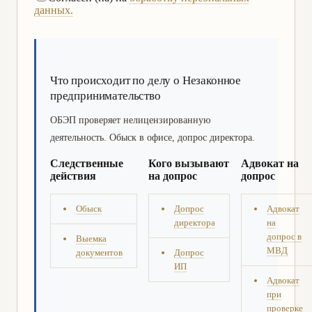
данных.
Что происходит по делу о Незаконное
предпринимательство
ОБЭП проверяет нелицензированную
деятельность. Обыск в офисе, допрос директора.
Следственные
Кого вызывают
Адвокат на
действия
на допрос
допрос
Обыск
Допрос
Адвокат
директора
на
допрос в
Выемка
МВД
документов
Допрос
ИП
Адвокат
при
проверке