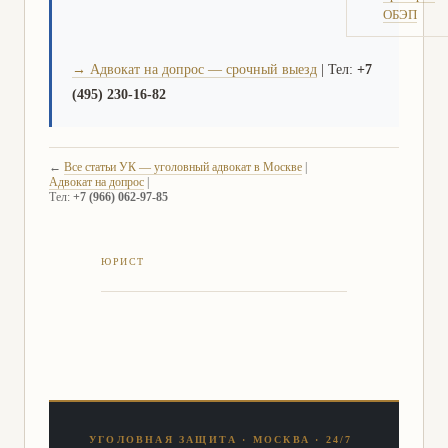
ОБЭП
→ Адвокат на допрос — срочный выезд
| Тел:
+7
(495) 230-16-82
←
Все статьи УК — уголовный адвокат в Москве
|
Адвокат на допрос
|
Тел:
+7 (966) 062-97-85
УГОЛОВНАЯ ЗАЩИТА · МОСКВА · 24/7