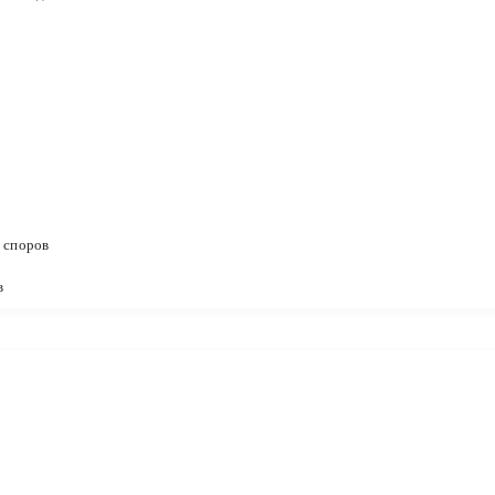
 споров
в