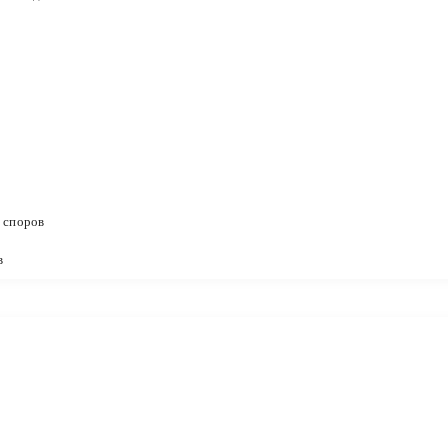
 споров
в