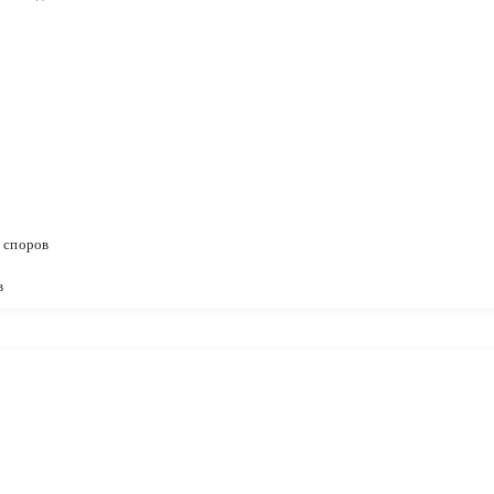
 споров
в