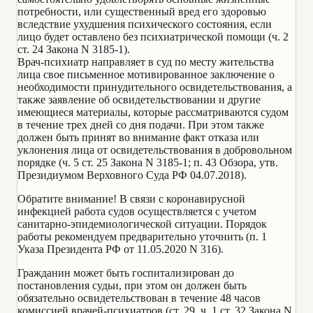
потребности, или существенный вред его здоровью
вследствие ухудшения психического состояния, если
лицо будет оставлено без психиатрической помощи (ч. 2
ст. 24 Закона N 3185-1).
Врач-психиатр направляет в суд по месту жительства
лица свое письменное мотивированное заключение о
необходимости принудительного освидетельствования, а
также заявление об освидетельствовании и другие
имеющиеся материалы, которые рассматриваются судом
в течение трех дней со дня подачи. При этом также
должен быть принят во внимание факт отказа или
уклонения лица от освидетельствования в добровольном
порядке (ч. 5 ст. 25 Закона N 3185-1; п. 43 Обзора, утв.
Президиумом Верховного Суда РФ 04.07.2018).
Обратите внимание! В связи с коронавирусной
инфекцией работа судов осуществляется с учетом
санитарно-эпидемиологической ситуации. Порядок
работы рекомендуем предварительно уточнить (п. 1
Указа Президента РФ от 11.05.2020 N 316).
Гражданин может быть госпитализирован до
постановления судьи, при этом он должен быть
обязательно освидетельствован в течение 48 часов
комиссией врачей-психиатров (ст. 29, ч. 1 ст. 32 Закона N