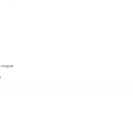
 споров
в