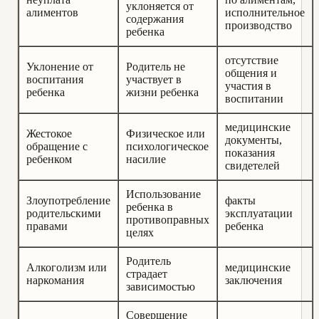
уклоняется от
алиментов
исполнительное
содержания
производство
ребенка
отсутствие
Уклонение от
Родитель не
общения и
воспитания
участвует в
участия в
ребенка
жизни ребенка
воспитании
медицинские
Жестокое
Физическое или
документы,
обращение с
психологическое
показания
ребенком
насилие
свидетелей
Использование
Злоупотребление
факты
ребенка в
родительскими
эксплуатации
противоправных
правами
ребенка
целях
Родитель
Алкоголизм или
медицинские
страдает
наркомания
заключения
зависимостью
Совершение