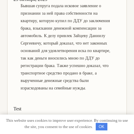
Бывшая супруга подала исковое заявление о
признании за ней права собственности на
квартиру, которую купил по ДДУ до заключения
брака, взыскании денежной компенсации за
автомобиль. К делу привлек Зайцеву Даниилу
Сергеевичу, который доказал, что нет законных
оснований для удовлетворения иска по квартире,
так как деньги вносились мною по ДДУ до
регистрации брака. Также успешно доказал
, что
транспортное средство продано в браке, а
вырученные денежные средства были
израсходованы на семейные нужды.
Test
ОТЗЫВ ОТ ЛЮДМИЛЫ ИВАНОВНЫ, Г. ВОЛОГДА
This website uses cookies to improve user experience. By continuing to use
Rated 0,0 out of 5
the site, you consent to the use of cookies.
OK
23 мая, 2025