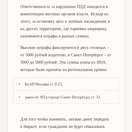
Защита в суде против банка-
Оспаривание процентов по
Ответственность за нарушение ПДД находится в
кредитора
кредиту
компетенции местных органов власти. Исходя из
Реструктуризация долгов
Юридические услуги по
этого, за остановку авто в зеленых насаждениях и
признанию, оспариванию,
на других территориях, где парковка запрещена,
установлению отцовства/
материнства
назначаются штрафы в разных суммах.
Определение графика
Приватизация квартиры,
Высокие штрафы фиксируются в двух столицах –
общения с ребенком после
дома, земельного участка
от 5000 рублей водителю, в Санкт-Петербурге – от
развода
3000 до 5000 рублей. Эти суммы взяты из НПА,
Признание прав
Услуга по разделу имущества
которые были приняты на региональном уровне:
собственности на жилье
после развода
Жилищные споры с
Споры с соседями: судебное
КоАП Москвы ст. 8.25;
государственными
досудебное и урегулирование
органами
конфликтов
закон об АП в городе Санкт-Петербург, ст. 32.
Установление факта владения
Адвокат по взысканию
недвижимым имуществом
алиментов
Расторжение брака в судебном
Для того чтобы понимать, сколько денег передать
Оспаривание долей
порядке
наследства
в бюджет, если гражданин не будет обжаловать