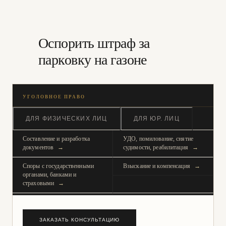
Оспорить штраф за
парковку на газоне
ДЛЯ ФИЗИЧЕСКИХ ЛИЦ
ДЛЯ ЮР. ЛИЦ
Составление и разработка
УДО, помилование, снятие
документов
судимости, реабилитация
Споры с государственными
Взыскание и компенсация
органами, банками и
страховыми
Трудовые споры
Земельные споры
Жилищные споры
ЗАКАЗАТЬ КОНСУЛЬТАЦИЮ
Семейные споры