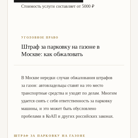
Стоимость услуги составляет
от 5000 ₽
Наследственные споры
Помощь призывникам
Бабушкинский район
Юристы по корпоративным
спорам в Москве
Стоимость услуг в области
Стоимость услуг в области
трудовых споров
земельных споров
Юристы для садовых и
Абонентское юридическое
дачных товариществ
обслуживание бизнеса
Оспаривание кадастровой
Оспаривание договора купли-
стоимости
продажи
Защита интеллектуальной
Ликвидация юридического
Штраф за парковку на газоне в
собственности
лица в Москве
Москве: как обжаловать
Стоимость услуг по защите
Расторжение договора на
прав потребителей
оказание услуг, приобретение
Банкротство юридического
Регистрация компаний за
товара
лица
рубежом
Подготовка претензии в
Взыскание денежных средств
Налоговый консалтинг
Налоговое сопровождение
В Москве нередки случаи обжалования штрафов
порядке досудебного
по ДДУ
урегулирования
за газон: автовладельцы ставят на это место
Арбитражные споры
транспортные средства и уходят по делам. Многим
Взыскание денежных средств
Взыскание денежных средств
удается снять с себя ответственность за парковку
за некачественный товар
за некачественные услуги
машины, и это может быть обусловлено
Признание договора
Адвокат по гражданским
пробелами в КоАП и других российских законах.
незаключенным
делам
Оспорить договор
Взыскание судебной
страхования жизни
неустойки
ШТРАФ ЗА ПАРКОВКУ НА ГАЗОНЕ