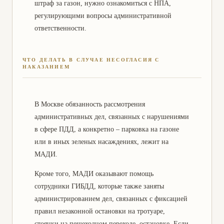
штраф за газон, нужно ознакомиться с НПА,
Признание гражданина
Ведение наследственного
недееспособным (дела по
дела
регулирующими вопросы административной
наследованию имущества)
ответственности.
Оспаривание действий
Оспаривание договора
нотариуса по наследству
дарения в Москве
ЧТО ДЕЛАТЬ В СЛУЧАЕ НЕСОГЛАСИЯ С
Адвокат по уголовным делам
НАКАЗАНИЕМ
Банкротство физических
Москва
лиц
Юридические услуги по
Защита прав потребителя
медицинским спорам в
В Москве обязанность рассмотрения
Москве и Московской
административных дел, связанных с нарушениями
области
в сфере ПДД, а конкретно – парковка на газоне
Юристы по взысканию
Споры с банками и МФО
или в иных зеленых насаждениях, лежит на
задолженности
МАДИ.
Строительные споры и
Юристы по земельным
Кроме того, МАДИ оказывают помощь
ДДУ
спорам в Москве
сотрудники ГИБДД, которые также заняты
Оспаривание завещания
Восстановление сроков для
администрированием дел, связанных с фиксацией
наследниками
принятия наследства
правил незаконной остановки на тротуаре,
Решение жилищных споров
стоянки на пешеходном переходе, остановке. Если