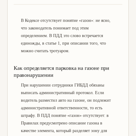
Юридическая защита прав
Жалоба в защиту прав
дольщиков
потребителей
В Кодексе отсутствует понятие «газон»: не ясно,
Апелляционная жалоба о
Оспаривание штрафов
что законодатель понимает под этим
защите прав потребителей
определением. В ПДД это слово встречается
Индивидуальные трудовые
Обжалование решения
единожды, в статье 1, при описании того, что
споры
суда
можно считать тротуаром.
Возврат товара продавцу
Возврат страховки по
кредиту
Как определяется парковка на газоне при
правонарушении
Оформление наследства
Споры между
наследниками
При нарушении сотрудники ГИБДД обязаны
Наследование земельных
Обязательная доля в
выписать административный протокол. Если
участков
наследстве
водитель разместил авто на газоне, он подлежит
Наследование
Установление факта
административной ответственности, то есть
иждивенцами
родственных отношений
штрафу. В ПДД понятие «газон» отсутствует: в
Юридическая помощь при
Правилах предусмотрено описание газона в
Семейный юридический
заливе квартиры
офис
качестве элемента, который разделяет зону для