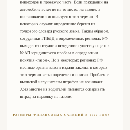
пешеходов и проезжую часть. Если гражданин на
Досудебное урегулирование
Адвокат по разводам и
споров
разделу имущества
автомобиле встал не на то место, на газоне, в
постановлении используется этот термин. В
Признание сделки
Взыскание неустойки за
ничтожной
некоторых случаях определение берется из
некачественный ремонт
толкового словаря русского языка. Таким образом,
Взыскание неустойки с
Оспаривание договора купли-
сотрудники ГИБДД в определенных регионах РФ
застройщика
продажи
выходят из ситуации вследствие существующего в
Оспаривание сделок
Расторжение ДДУ
КоАП юридического пробела в определении
понятия «газон». Но в некоторых регионах РФ
Исключение сведений о
Оспаривание границ
границах
земельного участка
местные органы власти издали законы, в которых
этот термин четко определен и описан. Проблем с
Оспаривание решений на
Споры с Администрацией
получение земельных
района
выпиской нарушителям штрафов не возникает.
участков
Хотя многие из водителей пытаются оспаривать
штраф за парковку на газоне.
Споры с Росреестром
Оспаривание заключенного
договора
Взыскание с потребительских
Взыскание с
РАЗМЕРЫ ФИНАНСОВЫХ САНКЦИЙ В 2022 ГОДУ
кооперативов
микрофинансовых
организаций